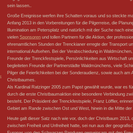
sein lassen..
Große Ereignisse werfen ihre Schatten voraus und so steckte m
Anfang 2013 in den Vorbereitungen für die Pilgerreise, die Planu
Illumination am Petersplatz und natürlich mit der Suche nach e
vielen
Sponsoren
und tollen Partnern für die Aktion, der professio
ehrenamtlichen Stunden der Trenckianer erregte der Transport und 
international Aufsehen. Bei der Verabschiedung in Waldmünche
Freunde der Trenckfestspiele, Persönlichkeiten aus Wirtschaft u
begleiteten Freunde der Partnerstädte Waldmünchens, viele Schi
Pilger die Feierlichkeiten bei der Sonderaudienz, sowie auch am A
t
Christbaumes.
Als Kardinal Ratzinger 2005 zum Papst gewählt wurde, war es f
durch die erste Christbaumaktion eine besondere Verbindung z
besteht. Der Präsident der Trenckfestspiele, Franz Löffler, erin
Gebiet am Rande zwischen Ost und West, hinein in die Mitte der 
Heute galt dieser Satz nach wie vor, doch der Christbaum 2013, 
zwischen Freiheit und Unfreiheit hatte, sei nun aus der geografi
Europas von den Schwarzen Panduren gemeinsam mit den Freu