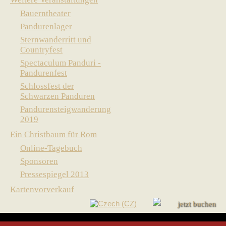
Bauerntheater
Pandurenlager
Sternwanderritt und
Countryfest
Spectaculum Panduri -
Pandurenfest
Schlossfest der
Schwarzen Panduren
Pandurensteigwanderung
2019
Ein Christbaum für Rom
Online-Tagebuch
Sponsoren
Pressespiegel 2013
Kartenvorverkauf