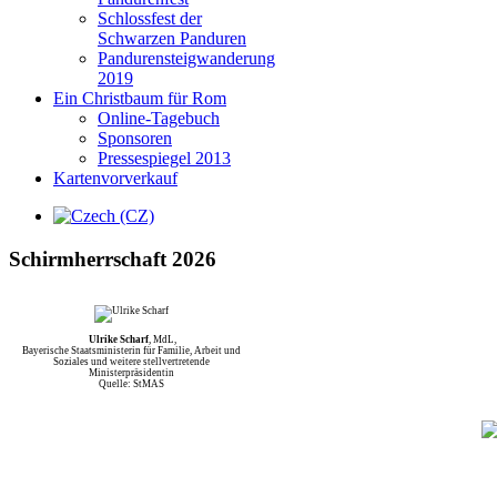
Schlossfest der
Schwarzen Panduren
Pandurensteigwanderung
2019
Ein Christbaum für Rom
Online-Tagebuch
Sponsoren
Pressespiegel 2013
Kartenvorverkauf
Schirmherrschaft 2026
Ulrike Scharf
, MdL,
Bayerische Staatsministerin für Familie, Arbeit und
Soziales und weitere stellvertretende
Ministerpräsidentin
Quelle: StMAS