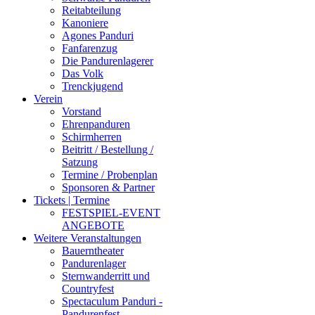
Reitabteilung
Kanoniere
Agones Panduri
Fanfarenzug
Die Pandurenlagerer
Das Volk
Trenckjugend
Verein
Vorstand
Ehrenpanduren
Schirmherren
Beitritt / Bestellung /
Satzung
Termine / Probenplan
Sponsoren & Partner
Tickets | Termine
FESTSPIEL-EVENT
ANGEBOTE
Weitere Veranstaltungen
Bauerntheater
Pandurenlager
Sternwanderritt und
Countryfest
Spectaculum Panduri -
Pandurenfest