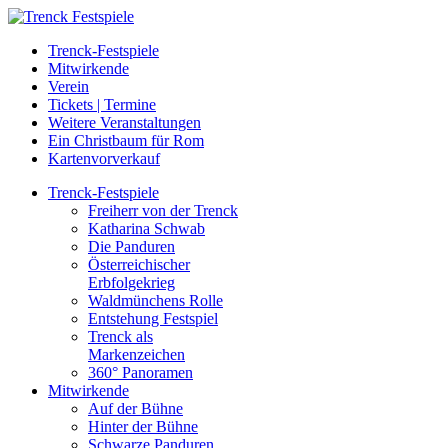
Trenck-Festspiele
Mitwirkende
Verein
Tickets | Termine
Weitere Veranstaltungen
Ein Christbaum für Rom
Kartenvorverkauf
Trenck-Festspiele
Freiherr von der Trenck
Katharina Schwab
Die Panduren
Österreichischer
Erbfolgekrieg
Waldmünchens Rolle
Entstehung Festspiel
Trenck als
Markenzeichen
360° Panoramen
Mitwirkende
Auf der Bühne
Hinter der Bühne
Schwarze Panduren