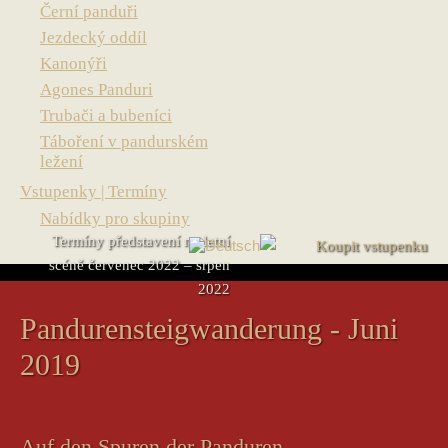
Černí panduři
Jezdecký oddíl
Kanonýři
Agones Panduri
Trubači a bubeníci
Táboření v pandurském
ležení
Vstupenky | Termíny
Nabídky pro skupiny
Termíny představení na letní
scéně červenec 2022 – srpen
2022
Pandurensteigwanderung - Juni
2019
Auf den Spuren der Panduren