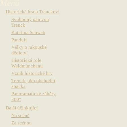
Historická hra o Trenckovi
Svobodný pán von
Trenck
Kateřina Schwab
Panduři
Války o rakouské
dědictví
Historická role
Waldmünchenu
Vznik historické hry
Trenck jako obchodní
značka
Panoramatické záběry
360°
Další účinkující
Na scéně
Za scénou