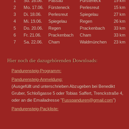
1
So. 16.06.
Passau
Fürsteneck
19 km
2
Mo. 17.06.
Fürsteneck
Perlesreut
15 km
3
Di. 18.06.
Perlesreut
Spiegelau
27 km
4
Mi. 19.06.
Spiegelau
Regen
26 km
5
Do. 20.06.
Regen
Prackenbach
33 km
6
Fr. 21.06.
Prackenbach
Cham
33 km
7
Sa. 22.06.
Cham
Waldmünchen
23 km
Hier noch die dazugehörenden Downloads:
Pandurensteig-Programm:
Pandurensteig-Anmeldung:
(Ausgefüllt und unterschrieben Abzugeben bei Benedikt
Gruber, Schloßgasse 5 oder Tobias Saffert, Trenckstraße 4,
oder an die Emailadresse "
Fusspanduren@gmail.com
")
Pandurensteig-Packliste: