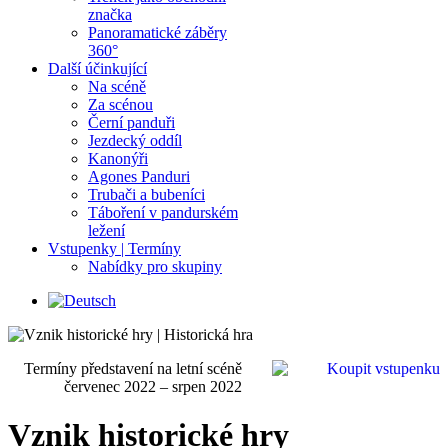
značka
Panoramatické záběry
360°
Další účinkující
Na scéně
Za scénou
Černí panduři
Jezdecký oddíl
Kanonýři
Agones Panduri
Trubači a bubeníci
Táboření v pandurském
ležení
Vstupenky | Termíny
Nabídky pro skupiny
Termíny představení na letní scéně
červenec 2022 – srpen 2022
Vznik historické hry