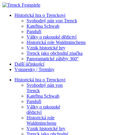
Historická hra o Trenckovi
Svobodný pán von Trenck
Kateřina Schwab
Panduři
Války o rakouské dědictví
Historická role Waldmünchenu
Vznik historické hry
Trenck jako obchodní značka
Panoramatické záběry 360°
Další účinkující
Vstupenky | Termíny
Historická hra o Trenckovi
Svobodný pán von
Trenck
Kateřina Schwab
Panduři
Války o rakouské
dědictví
Historická role
Waldmünchenu
Vznik historické hry
Trenck jako obchodní