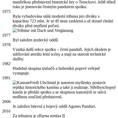
manželkou představení historické hry o Trenckovi. Ještě téhož
roku je jmenován čestným pandurem spolku.
1975
Byla vybudována stálá moderní tribuna pro diváky s
kapacitou 723 míst. Je ze tří stran zasklená a až dosud chrání
diváky před nepřízní počasí.
1977
Byl založen jezdecký oddíl.
1978
Vzniká další sekce spolku – černí panduři. Jejich úkolem je
udržování arerálu letní scény a mají na starosti technické
služby.
1982
Hudební skupina trubačů a bubeníků poprvé veřejně
vystupuje.
1991
Fredl Ulschmid je autorem myšlenky postavit
repliku historického kanónu a také ji realizuje. Střelbyschopný
kanón je předán spolku a se skupinou kanonýrů se stává
nedílnou součástí představení.
2006
Je založen bitevní a bojový oddíl Agones Panduri.
2016
Za tribunou je zřízena remíza II