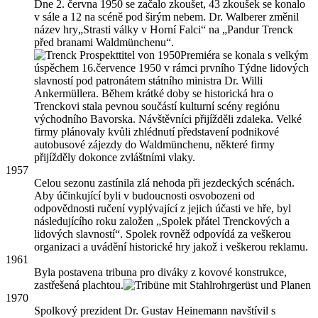
Dne 2. června 1950 se začalo zkoušet, 43 zkoušek se konalo
v sále a 12 na scéně pod širým nebem. Dr. Walberer změnil
název hry„Strasti války v Horní Falci“ na „Pandur Trenck
před branami Waldmünchenu“.
Premiéra se konala s velkým
úspěchem 16.července 1950 v rámci prvního Týdne lidových
slavností pod patronátem státního ministra Dr. Willi
Ankermüllera. Během krátké doby se historická hra o
Trenckovi stala pevnou součástí kulturní scény regiónu
východního Bavorska. Návštěvníci přijížděli zdaleka. Velké
firmy plánovaly kvůli zhlédnutí představení podnikové
autobusové zájezdy do Waldmünchenu, některé firmy
přijížděly dokonce zvláštními vlaky.
1957
Celou sezonu zastínila zlá nehoda při jezdeckých scénách.
Aby účinkující byli v budoucnosti osvobozeni od
odpovědnosti ručení vyplývající z jejich účasti ve hře, byl
následujícího roku založen „Spolek přátel Trenckových a
lidových slavností“. Spolek rovněž odpovídá za veškerou
organizaci a uvádění historické hry jakož i veškerou reklamu.
1961
Byla postavena tribuna pro diváky z kovové konstrukce,
zastřešená plachtou.
1970
Spolkový prezident Dr. Gustav Heinemann navštívil s