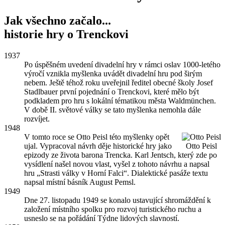
Jak všechno začalo...
historie hry o Trenckovi
1937
Po úspěšném uvedení divadelní hry v rámci oslav 1000-letého
výročí vznikla myšlenka uvádět divadelní hru pod širým
nebem. Ještě téhož roku uveřejnil ředitel obecné školy Josef
Stadlbauer první pojednání o Trenckovi, které mělo být
podkladem pro hru s lokální tématikou města Waldmünchen.
V době II. světové války se tato myšlenka nemohla dále
rozvíjet.
1948
V tomto roce se Otto Peisl této myšlenky opět
ujal. Vypracoval návrh děje historické hry jako
Otto Peisl
epizody ze života barona Trencka. Karl Jentsch, který zde po
vysídlení našel novou vlast, vyšel z tohoto návrhu a napsal
hru „Strasti války v Horní Falci“. Dialektické pasáže textu
napsal místní básník August Pemsl.
1949
Dne 27. listopadu 1949 se konalo ustavující shromáždění k
založení místního spolku pro rozvoj turistického ruchu a
usneslo se na pořádání Týdne lidových slavností.