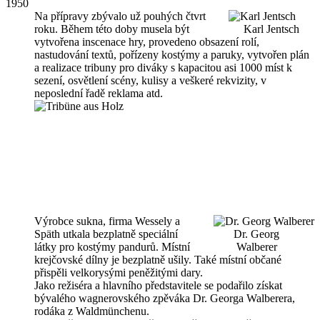
1950
Na přípravy zbývalo už pouhých čtvrt
roku. Během této doby musela být
Karl Jentsch
vytvořena inscenace hry, provedeno obsazení rolí,
nastudování textů, pořízeny kostýmy a paruky, vytvořen plán
a realizace tribuny pro diváky s kapacitou asi 1000 míst k
sezení, osvětlení scény, kulisy a veškeré rekvizity, v
neposlední řadě reklama atd.
Výrobce sukna, firma Wessely a
Späth utkala bezplatně speciální
Dr. Georg
látky pro kostýmy pandurů. Místní
Walberer
krejčovské dílny je bezplatně ušily. Také místní občané
přispěli velkorysými peněžitými dary.
Jako režiséra a hlavního představitele se podařilo získat
bývalého wagnerovského zpěváka Dr. Georga Walberera,
rodáka z Waldmünchenu.