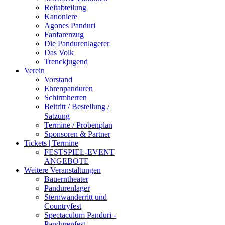
Reitabteilung
Kanoniere
Agones Panduri
Fanfarenzug
Die Pandurenlagerer
Das Volk
Trenckjugend
Verein
Vorstand
Ehrenpanduren
Schirmherren
Beitritt / Bestellung /
Satzung
Termine / Probenplan
Sponsoren & Partner
Tickets | Termine
FESTSPIEL-EVENT
ANGEBOTE
Weitere Veranstaltungen
Bauerntheater
Pandurenlager
Sternwanderritt und
Countryfest
Spectaculum Panduri -
Pandurenfest