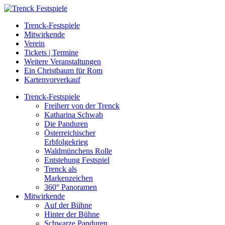
Trenck-Festspiele
Mitwirkende
Verein
Tickets | Termine
Weitere Veranstaltungen
Ein Christbaum für Rom
Kartenvorverkauf
Trenck-Festspiele
Freiherr von der Trenck
Katharina Schwab
Die Panduren
Österreichischer
Erbfolgekrieg
Waldmünchens Rolle
Entstehung Festspiel
Trenck als
Markenzeichen
360° Panoramen
Mitwirkende
Auf der Bühne
Hinter der Bühne
Schwarze Panduren