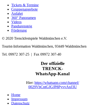
Tickets & Termine
Gruppenangebote
Anfahrt
360° Panoramen
Videos
Pandurensteig
Förderung
© 2020 Trenckfestspiele Waldmünchen e.V.
Tourist-Information Waldmünchen, 93449 Waldmünchen
Tel. 09972 307-25 | Fax 09972 307-40
Der offizielle
TRENCK-
WhatsApp-Kanal
Hier:
https://whatsapp.com/channel/
0029VbCntGJGJP8PyvvAnJ3U
Home
Impressum
Datenschutz