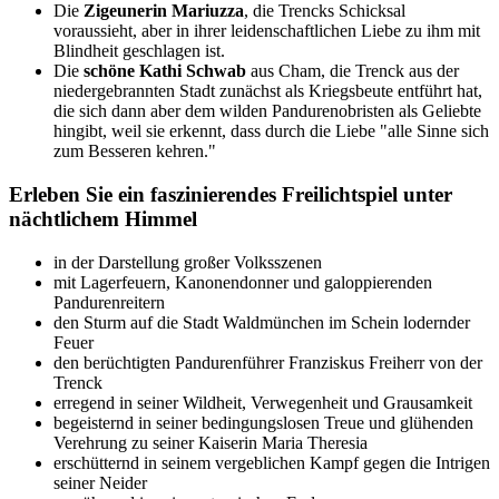
Die
Zigeunerin Mariuzza
, die Trencks Schicksal
voraussieht, aber in ihrer leidenschaftlichen Liebe zu ihm mit
Blindheit geschlagen ist.
Die
schöne Kathi Schwab
aus Cham, die Trenck aus der
niedergebrannten Stadt zunächst als Kriegsbeute entführt hat,
die sich dann aber dem wilden Pandurenobristen als Geliebte
hingibt, weil sie erkennt, dass durch die Liebe "alle Sinne sich
zum Besseren kehren."
Erleben Sie ein faszinierendes Freilichtspiel unter
nächtlichem Himmel
in der Darstellung großer Volksszenen
mit Lagerfeuern, Kanonendonner und galoppierenden
Pandurenreitern
den Sturm auf die Stadt Waldmünchen im Schein lodernder
Feuer
den berüchtigten Pandurenführer Franziskus Freiherr von der
Trenck
erregend in seiner Wildheit, Verwegenheit und Grausamkeit
begeisternd in seiner bedingungslosen Treue und glühenden
Verehrung zu seiner Kaiserin Maria Theresia
erschütternd in seinem vergeblichen Kampf gegen die Intrigen
seiner Neider