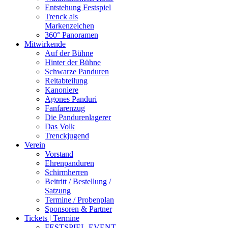
Entstehung Festspiel
Trenck als
Markenzeichen
360° Panoramen
Mitwirkende
Auf der Bühne
Hinter der Bühne
Schwarze Panduren
Reitabteilung
Kanoniere
Agones Panduri
Fanfarenzug
Die Pandurenlagerer
Das Volk
Trenckjugend
Verein
Vorstand
Ehrenpanduren
Schirmherren
Beitritt / Bestellung /
Satzung
Termine / Probenplan
Sponsoren & Partner
Tickets | Termine
FESTSPIEL-EVENT