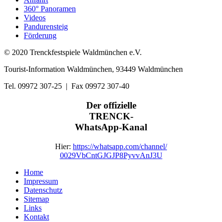
360° Panoramen
Videos
Pandurensteig
Förderung
© 2020 Trenckfestspiele Waldmünchen e.V.
Tourist-Information Waldmünchen, 93449 Waldmünchen
Tel. 09972 307-25 | Fax 09972 307-40
Der offizielle
TRENCK-
WhatsApp-Kanal
Hier:
https://whatsapp.com/channel/
0029VbCntGJGJP8PyvvAnJ3U
Home
Impressum
Datenschutz
Sitemap
Links
Kontakt