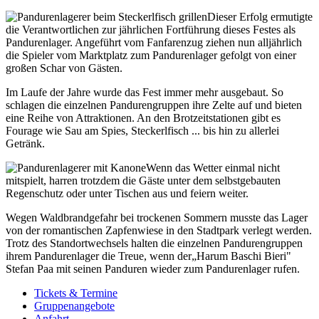
Dieser Erfolg ermutigte
die Verantwortlichen zur jährlichen Fortführung dieses Festes als
Pandurenlager. Angeführt vom Fanfarenzug ziehen nun alljährlich
die Spieler vom Marktplatz zum Pandurenlager gefolgt von einer
großen Schar von Gästen.
Im Laufe der Jahre wurde das Fest immer mehr ausgebaut. So
schlagen die einzelnen Pandurengruppen ihre Zelte auf und bieten
eine Reihe von Attraktionen. An den Brotzeitstationen gibt es
Fourage wie Sau am Spies, Steckerlfisch ... bis hin zu allerlei
Getränk.
Wenn das Wetter einmal nicht
mitspielt, harren trotzdem die Gäste unter dem selbstgebauten
Regenschutz oder unter Tischen aus und feiern weiter.
Wegen Waldbrandgefahr bei trockenen Sommern musste das Lager
von der romantischen Zapfenwiese in den Stadtpark verlegt werden.
Trotz des Standortwechsels halten die einzelnen Pandurengruppen
ihrem Pandurenlager die Treue, wenn der„Harum Baschi Bieri"
Stefan Paa mit seinen Panduren wieder zum Pandurenlager rufen.
Tickets & Termine
Gruppenangebote
Anfahrt