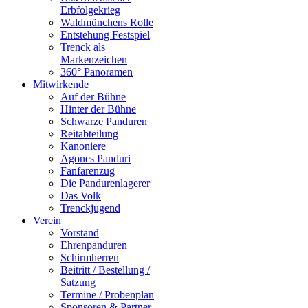
Erbfolgekrieg
Waldmünchens Rolle
Entstehung Festspiel
Trenck als
Markenzeichen
360° Panoramen
Mitwirkende
Auf der Bühne
Hinter der Bühne
Schwarze Panduren
Reitabteilung
Kanoniere
Agones Panduri
Fanfarenzug
Die Pandurenlagerer
Das Volk
Trenckjugend
Verein
Vorstand
Ehrenpanduren
Schirmherren
Beitritt / Bestellung /
Satzung
Termine / Probenplan
Sponsoren & Partner