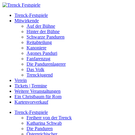
Trenck-Festspiele
Mitwirkende
Auf der Bühne
Hinter der Bühne
Schwarze Panduren
Reitabteilung
Kanoniere
Agones Panduri
Fanfarenzug
Die Pandurenlagerer
Das Volk
Trenckjugend
Verein
Tickets | Termine
Weitere Veranstaltungen
Ein Christbaum für Rom
Kartenvorverkauf
Trenck-Festspiele
Freiherr von der Trenck
Katharina Schwab
Die Panduren
Österreichischer