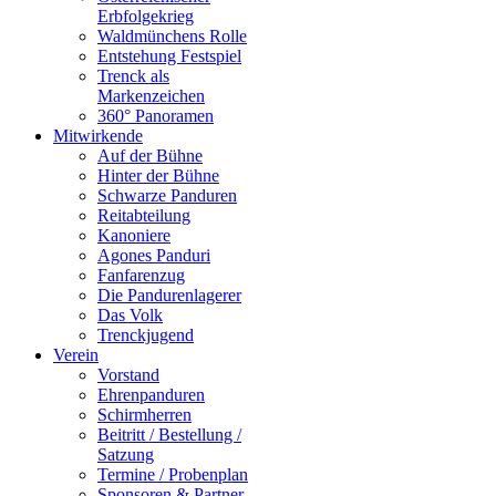
Erbfolgekrieg
Waldmünchens Rolle
Entstehung Festspiel
Trenck als
Markenzeichen
360° Panoramen
Mitwirkende
Auf der Bühne
Hinter der Bühne
Schwarze Panduren
Reitabteilung
Kanoniere
Agones Panduri
Fanfarenzug
Die Pandurenlagerer
Das Volk
Trenckjugend
Verein
Vorstand
Ehrenpanduren
Schirmherren
Beitritt / Bestellung /
Satzung
Termine / Probenplan
Sponsoren & Partner