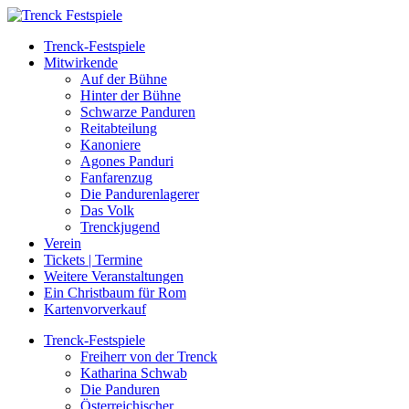
Trenck-Festspiele
Mitwirkende
Auf der Bühne
Hinter der Bühne
Schwarze Panduren
Reitabteilung
Kanoniere
Agones Panduri
Fanfarenzug
Die Pandurenlagerer
Das Volk
Trenckjugend
Verein
Tickets | Termine
Weitere Veranstaltungen
Ein Christbaum für Rom
Kartenvorverkauf
Trenck-Festspiele
Freiherr von der Trenck
Katharina Schwab
Die Panduren
Österreichischer