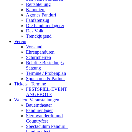
Reitabteilung
Kanoniere
Agones Panduri
Fanfarenzug
Die Pandurenlagerer
Das Volk
Trenckjugend
Verein
Vorstand
Ehrenpanduren
Schirmherren
Beitritt / Bestellung /
Satzung
Termine / Probenplan
Sponsoren & Partner
Tickets | Termine
FESTSPIEL-EVENT
ANGEBOTE
Weitere Veranstaltungen
Bauerntheater
Pandurenlager
Sternwanderritt und
Countryfest
Spectaculum Panduri -
Pandurenfest