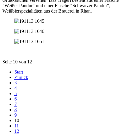
Grußkärtchen versehen. Das Tragerl besteht aus einer Flasche
"Weißer Pandur" und einer Flasche "Schwarzer Pandur",
Weißbierspezialitäten aus der Brauerei in Rhan.
Seite 10 von 12
Start
Zurück
3
4
5
6
7
8
9
10
11
12