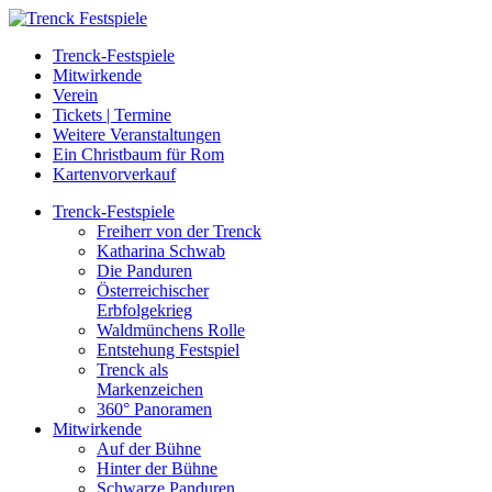
Trenck-Festspiele
Mitwirkende
Verein
Tickets | Termine
Weitere Veranstaltungen
Ein Christbaum für Rom
Kartenvorverkauf
Trenck-Festspiele
Freiherr von der Trenck
Katharina Schwab
Die Panduren
Österreichischer
Erbfolgekrieg
Waldmünchens Rolle
Entstehung Festspiel
Trenck als
Markenzeichen
360° Panoramen
Mitwirkende
Auf der Bühne
Hinter der Bühne
Schwarze Panduren