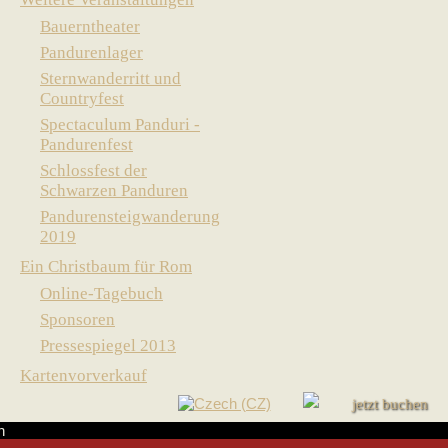
Bauerntheater
Pandurenlager
Sternwanderritt und
Countryfest
Spectaculum Panduri -
Pandurenfest
Schlossfest der
Schwarzen Panduren
Pandurensteigwanderung
2019
Ein Christbaum für Rom
Online-Tagebuch
Sponsoren
Pressespiegel 2013
Kartenvorverkauf