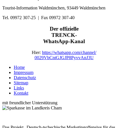
Tourist-Information Waldmünchen, 93449 Waldmünchen
Tel. 09972 307-25 | Fax 09972 307-40
Der offizielle
TRENCK-
WhatsApp-Kanal
Hier:
https://whatsapp.com/channel/
0029VbCntGJGJP8PyvvAnJ3U
Home
Impressum
Datenschutz
Sitemap
Links
Kontakt
mit freundlicher Unterstützung
Das Projekt „Deutsch-tschechische Marketingoffensive für das