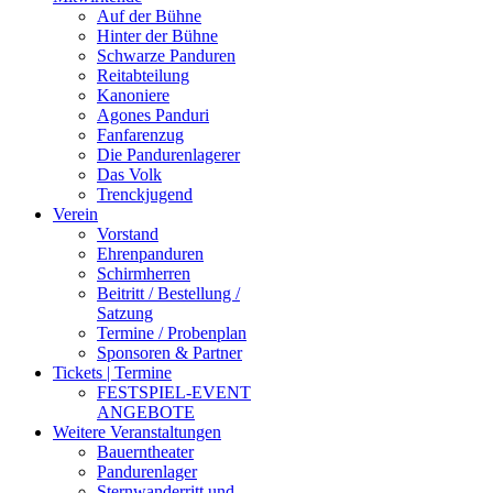
Auf der Bühne
Hinter der Bühne
Schwarze Panduren
Reitabteilung
Kanoniere
Agones Panduri
Fanfarenzug
Die Pandurenlagerer
Das Volk
Trenckjugend
Verein
Vorstand
Ehrenpanduren
Schirmherren
Beitritt / Bestellung /
Satzung
Termine / Probenplan
Sponsoren & Partner
Tickets | Termine
FESTSPIEL-EVENT
ANGEBOTE
Weitere Veranstaltungen
Bauerntheater
Pandurenlager
Sternwanderritt und