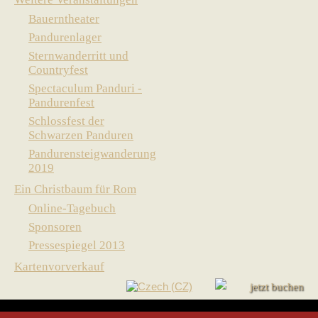
Bauerntheater
Pandurenlager
Sternwanderritt und
Countryfest
Spectaculum Panduri -
Pandurenfest
Schlossfest der
Schwarzen Panduren
Pandurensteigwanderung
2019
Ein Christbaum für Rom
Online-Tagebuch
Sponsoren
Pressespiegel 2013
Kartenvorverkauf