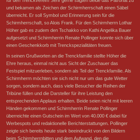
für den Trenckverein! Sehr gerne sagten beide das Patronat zu
und bekamen als Zeichen der Schirmherrschaft einen Säbel
überreicht. Er soll Symbol und Erinnerung sein für die
Schirmherrschaft, so Alois Frank. Für den Schirmherrn Lothar
Höher gab es zudem den Tschakko von Kathi Angelika Bauer
aufgesetzt und Schirmherrin Renate Pollinger konnte sich über
einen Geschenkkorb mit Trenckspezialitäten freuen.
In seinen Grußworten an die Trenckfamilie stellte Höher die
Ehre heraus, einmal nicht aus Sicht der Zuschauer das
Festspiel mitzuerleben, sondern als Teil der Trenckfamilie. Als
Schirmherrn möchten sie sich nicht nur um das gute Wetter
sorgen, sondern auch, dass viele Besucher die Reihen der
Tribüne füllen und die Darsteller für ihre Leistung den
entsprechenden Applaus erhalten. Beide seien nicht mit leeren
Händen gekommen und Schirmherrin Renate Pollinger
überreichte einen Gutschein im Wert von 40.000 € dabei für
Werbespots und redaktionelle Berichterstattungen. Pollinger
zeigte sich bereits heute stark beeindruckt von den Bildern
beim Schirmherrnbitten und dem Aufwand, den die