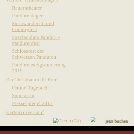
Bauerntheater
Pandurenlager
Sternwanderritt und
Countryfest
Spectaculum Panduri -
Pandurenfest
Schlossfest der
Schwarzen Panduren
Pandurensteigwanderung
2019
Ein Christbaum für Rom
Online-Tagebuch
Sponsoren
Pressespiegel 2013
Kartenvorverkauf