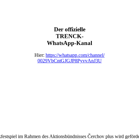
Der offizielle
TRENCK-
WhatsApp-Kanal
Hier:
https://whatsapp.com/channel/
0029VbCntGJGJP8PyvvAnJ3U
festspiel im Rahmen des Aktionsbündnisses Čerchov plus wird geförder