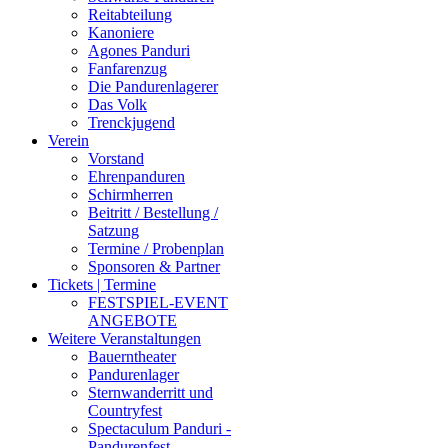
Reitabteilung
Kanoniere
Agones Panduri
Fanfarenzug
Die Pandurenlagerer
Das Volk
Trenckjugend
Verein
Vorstand
Ehrenpanduren
Schirmherren
Beitritt / Bestellung /
Satzung
Termine / Probenplan
Sponsoren & Partner
Tickets | Termine
FESTSPIEL-EVENT
ANGEBOTE
Weitere Veranstaltungen
Bauerntheater
Pandurenlager
Sternwanderritt und
Countryfest
Spectaculum Panduri -
Pandurenfest