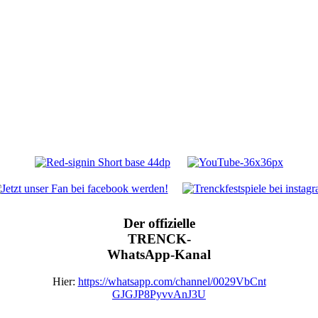
Der offizielle
TRENCK-
WhatsApp-Kanal
Hier:
https://whatsapp.com/channel/0029VbCnt
GJGJP8PyvvAnJ3U