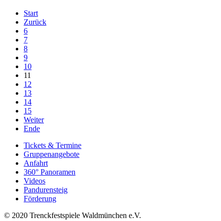
Start
Zurück
6
7
8
9
10
11
12
13
14
15
Weiter
Ende
Tickets & Termine
Gruppenangebote
Anfahrt
360° Panoramen
Videos
Pandurensteig
Förderung
© 2020 Trenckfestspiele Waldmünchen e.V.