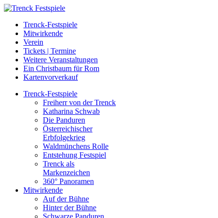
Trenck-Festspiele
Mitwirkende
Verein
Tickets | Termine
Weitere Veranstaltungen
Ein Christbaum für Rom
Kartenvorverkauf
Trenck-Festspiele
Freiherr von der Trenck
Katharina Schwab
Die Panduren
Österreichischer
Erbfolgekrieg
Waldmünchens Rolle
Entstehung Festspiel
Trenck als
Markenzeichen
360° Panoramen
Mitwirkende
Auf der Bühne
Hinter der Bühne
Schwarze Panduren