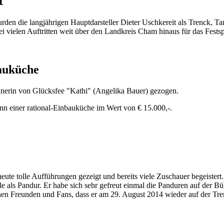
t
rden die langjährigen Hauptdarsteller Dieter Uschkereit als Trenck, T
bei vielen Auftritten weit über den Landkreis Cham hinaus für das Fests
auküche
nerin von Glücksfee "Kathi" (Angelika Bauer) gezogen.
nn einer rational-Einbauküche im Wert von € 15.000,-.
heute tolle Aufführungen gezeigt und bereits viele Zuschauer begeistert
als Pandur. Er habe sich sehr gefreut einmal die Panduren auf der Bühn
einen Freunden und Fans, dass er am 29. August 2014 wieder auf der T